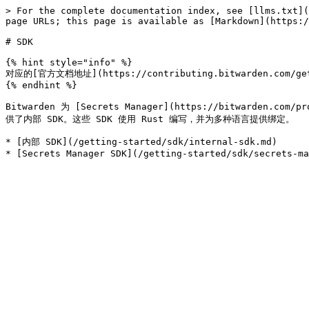
> For the complete documentation index, see [llms.txt](
page URLs; this page is available as [Markdown](https:/
# SDK

{% hint style="info" %}

对应的[官方文档地址](https://contributing.bitwarden.com/gett
{% endhint %}

Bitwarden 为 [Secrets Manager](https://bitwarden.com
供了内部 SDK。这些 SDK 使用 Rust 编写，并为多种语言提供绑定。

* [内部 SDK](/getting-started/sdk/internal-sdk.md)
