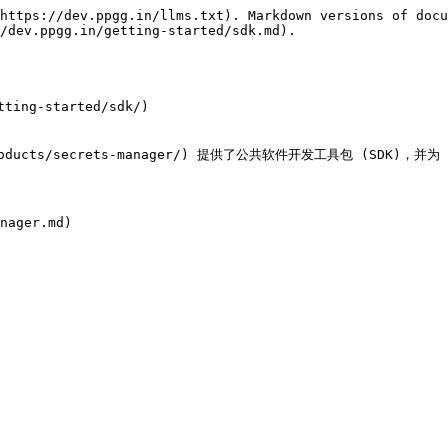
https://dev.ppgg.in/llms.txt). Markdown versions of docu
/dev.ppgg.in/getting-started/sdk.md).

ing-started/sdk/)

/products/secrets-manager/) 提供了公共软件开发工具包 (SDK)，并为 Bi