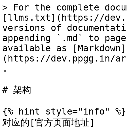
> For the complete docu
[llms.txt](https://dev.
versions of documentati
appending `.md` to page
available as [Markdown]
(https://dev.ppgg.in/ar
.

# 架构

{% hint style="info" %}

对应的[官方页面地址]