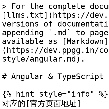
> For the complete docu
[llms.txt](https://dev.
versions of documentati
appending `.md` to page
available as [Markdown]
(https://dev.ppgg.in/co
style/angular.md).

# Angular & TypeScript

{% hint style="info" %}

对应的[官方页面地址]