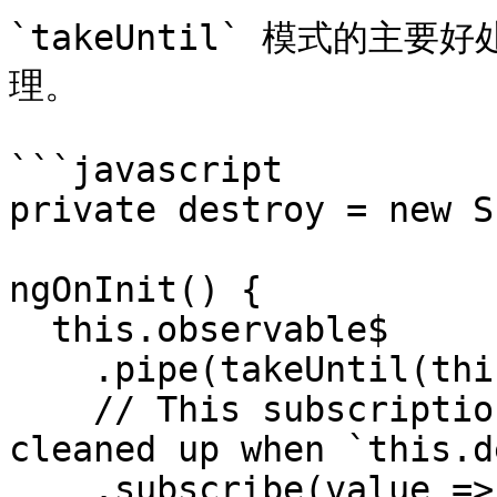
`takeUntil` 模式的
理。

```javascript

private destroy = new S
ngOnInit() {

  this.observable$

    .pipe(takeUntil(this.destroy$))

    // This subscription will automatically be 
cleaned up when `this.d
    .subscribe(value => console.log);
