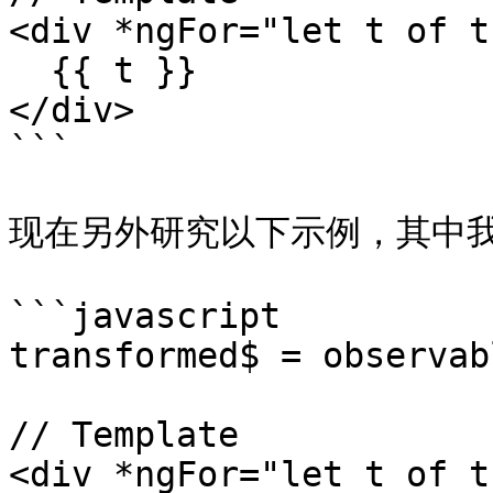
<div *ngFor="let t of t
  {{ t }}

</div>

```

现在另外研究以下示例，其中我们将
```javascript

transformed$ = observab
// Template

<div *ngFor="let t of t