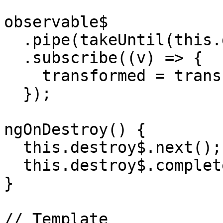
observable$

  .pipe(takeUntil(this.destroy$))

  .subscribe((v) => {

    transformed = transform(v);

  });

ngOnDestroy() {

  this.destroy$.next();

  this.destroy$.complete();

}

// Template
