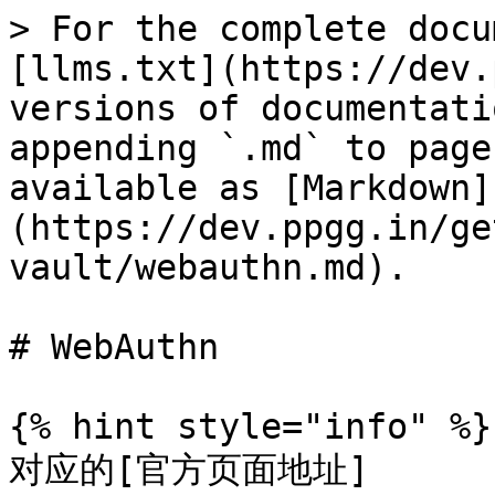
> For the complete docu
[llms.txt](https://dev.
versions of documentati
appending `.md` to page
available as [Markdown]
(https://dev.ppgg.in/ge
vault/webauthn.md).

# WebAuthn

{% hint style="info" %}

对应的[官方页面地址]