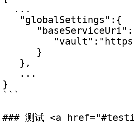
  ...

   "globalSettings":{

      "baseServiceUri":{

         "vault":"https://bitwarden.test:8080"

      }

   },

   ...

}

```

### 测试 <a href="#testi