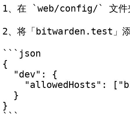
1、在 `web/config/` 文
2、将「bitwarden.test」添
```json

{

  "dev": {

    "allowedHosts": ["bitwarden.test"]

  }

}

```
